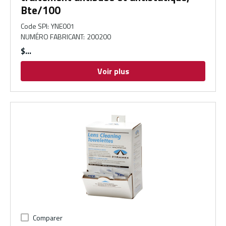
Bte/100
Code SPI
:
YNE001
NUMÉRO FABRICANT
:
200200
$
Voir plus
Comparer