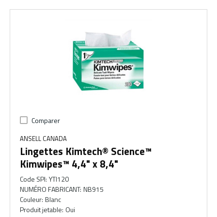
Comparer
ANSELL CANADA
Lingettes Kimtech® Science™
Kimwipes™ 4,4" x 8,4"
Code SPI
:
YTI120
NUMÉRO FABRICANT
:
NB915
Couleur
:
Blanc
Produit jetable
:
Oui