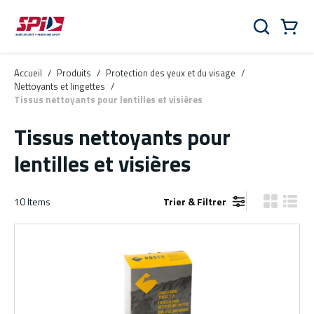
Aller au contenu principal
Skip to menu
Skip to footer
Panier
Rechercher
0 Items
Accueil
/
Produits
/
Protection des yeux et du visage
/
Nettoyants et lingettes
/
Tissus nettoyants pour lentilles et visières
Tissus nettoyants pour
lentilles et visières
10
Items
Trier & Filtrer
Vue grille
Vue de