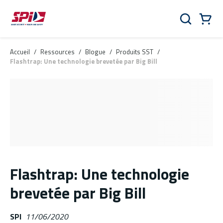
Aller au contenu principal
Skip to menu
Skip to footer
Panier
Rechercher
0 Items
Accueil
/
Ressources
/
Blogue
/
Produits SST
/
Flashtrap: Une technologie brevetée par Big Bill
Flashtrap: Une technologie
brevetée par Big Bill
SPI
11/06/2020