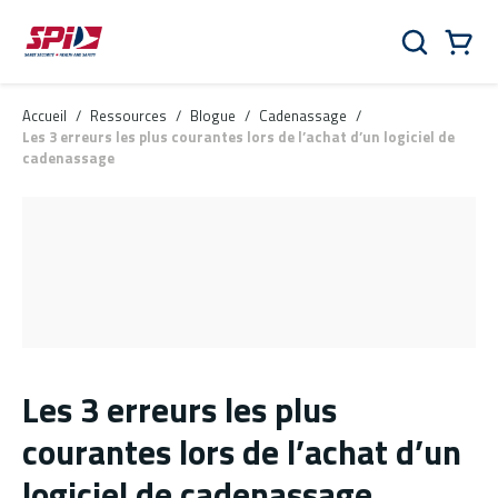
Aller au contenu principal
Skip to menu
Skip to footer
Panier
Rechercher
0 Items
Accueil
/
Ressources
/
Blogue
/
Cadenassage
/
Les 3 erreurs les plus courantes lors de l’achat d’un logiciel de
cadenassage
Les 3 erreurs les plus
courantes lors de l’achat d’un
logiciel de cadenassage