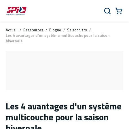
Aller au contenu principal
Skip to menu
Skip to footer
Panier
Rechercher
0 Items
Accueil
/
Ressources
/
Blogue
/
Saisonniers
/
Les 4 avantages d'un système multicouche pour la saison
hivernale
Les 4 avantages d'un système
multicouche pour la saison
hivernale