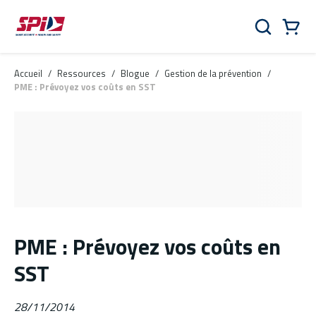
Aller au contenu principal
Skip to menu
Skip to footer
Panier
Rechercher
0 Items
Accueil
/
Ressources
/
Blogue
/
Gestion de la prévention
/
PME : Prévoyez vos coûts en SST
PME : Prévoyez vos coûts en
SST
28/11/2014