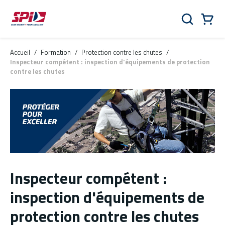
Aller au contenu principal
Skip to menu
Skip to footer
Panier
Rechercher
0 Items
Accueil
/
Formation
/
Protection contre les chutes
/
Inspecteur compétent : inspection d'équipements de protection
contre les chutes
Inspecteur compétent :
inspection d'équipements de
protection contre les chutes