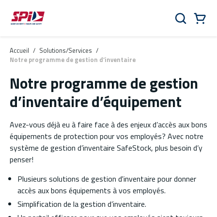
Aller au contenu principal
Skip to menu
Skip to footer
Panier
Rechercher
0 Items
Accueil
/
Solutions/Services
/
Notre programme de gestion d’inventaire
Notre programme de gestion
d’inventaire d’équipement
Avez-vous déjà eu à faire face à des enjeux d’accès aux bons
équipements de protection pour vos employés? Avec notre
système de gestion d’inventaire SafeStock, plus besoin d’y
penser!
Plusieurs solutions de gestion d'inventaire pour donner
accès aux bons équipements à vos employés.
Simplification de la gestion d’inventaire.