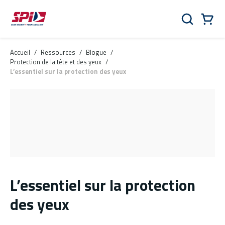
Aller au contenu principal
Skip to menu
Skip to footer
Panier
Rechercher
0 Items
Accueil
/
Ressources
/
Blogue
/
Protection de la tête et des yeux
/
L’essentiel sur la protection des yeux
L’essentiel sur la protection
des yeux