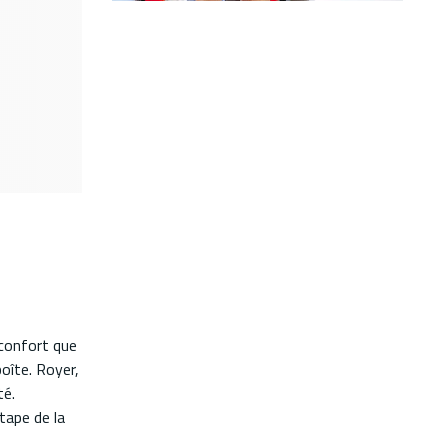
 confort que
boîte. Royer,
té.
tape de la