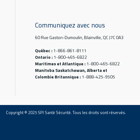
Communiquez avec nous
60 Rue Gaston-Dumoulin, Blainville, QC J7C 0A3
Québec :
1-866-861-8111
Ontario :
1-800-465-6822
Maritimes et Atlantique :
1-800-465-6822
Manitoba Saskatchewan, Alberta et
Colombie Britannique :
1-888-425-9505
Copyright © 2025 SPI Santé Sécurité. Tous les droits sont réservés.