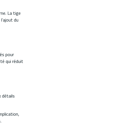
rne. La tige
l’ajout du
sés pour
té qui réduit
x détails
mplication,
.