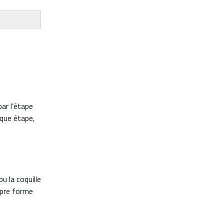
ar l’étape
aque étape,
u la coquille
opre forme