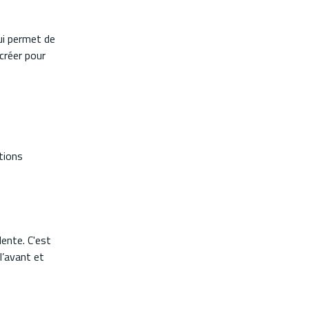
qui permet de
créer pour
ctions
ente. C'est
l’avant et