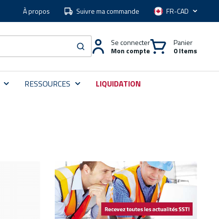
À propos
Suivre ma commande
Langue
Se connecter
Panier
Mon compte
0 Items
soumettre une recherche
RESSOURCES
LIQUIDATION