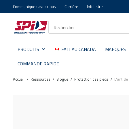
Communiquez avec nous
Carrière
Infolettre
Aller au contenu principal
Skip to menu
Skip to footer
Recherche sur le site
PRODUITS
FAIT AU CANADA
MARQUES
COMMANDE RAPIDE
Accueil
/
Ressources
/
Blogue
/
Protection des pieds
/
L’art de