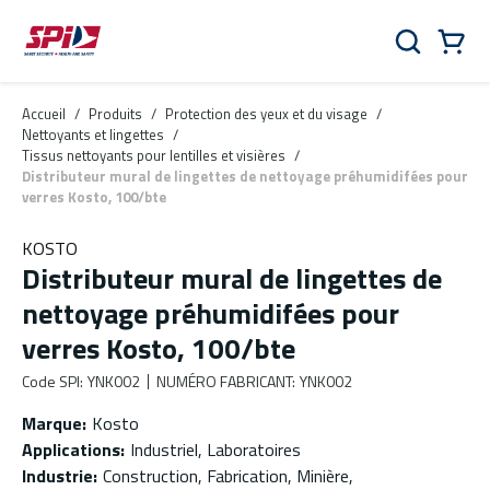
Aller au contenu principal
Skip to menu
Skip to footer
Panier
Rechercher
0 Items
Accueil
/
Produits
/
Protection des yeux et du visage
/
Nettoyants et lingettes
/
Tissus nettoyants pour lentilles et visières
/
Distributeur mural de lingettes de nettoyage préhumidifées pour
verres Kosto, 100/bte
KOSTO
Distributeur mural de lingettes de
nettoyage préhumidifées pour
verres Kosto, 100/bte
Code SPI
:
YNK002
NUMÉRO FABRICANT
:
YNK002
Marque
:
Kosto
Applications
:
Industriel, Laboratoires
Industrie
:
Construction, Fabrication, Minière,