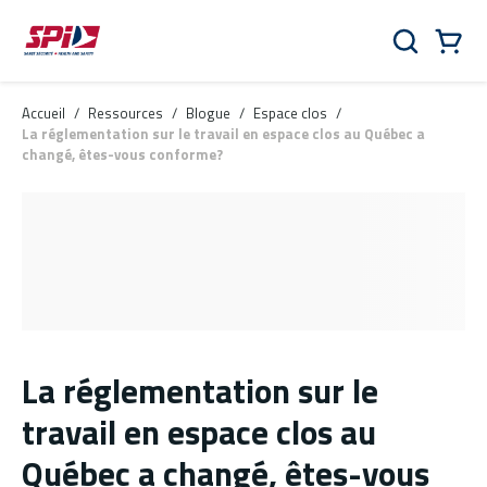
Aller au contenu principal
Skip to menu
Skip to footer
Panier
Rechercher
0 Items
Accueil
/
Ressources
/
Blogue
/
Espace clos
/
La réglementation sur le travail en espace clos au Québec a
changé, êtes-vous conforme?
La réglementation sur le
travail en espace clos au
Québec a changé, êtes-vous