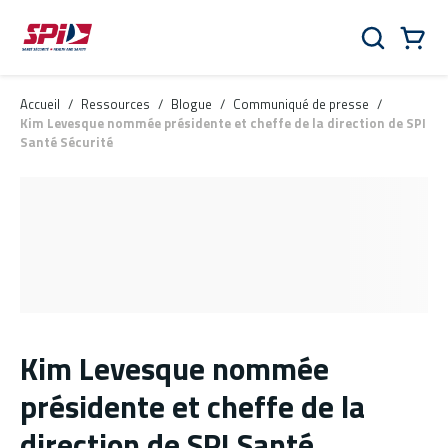
Aller au contenu principal
Skip to menu
Skip to footer
Panier
Rechercher
0 Items
Accueil
/
Ressources
/
Blogue
/
Communiqué de presse
/
Kim Levesque nommée présidente et cheffe de la direction de SPI
Santé Sécurité
Kim Levesque nommée
présidente et cheffe de la
direction de SPI Santé