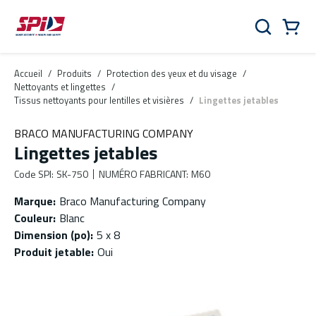
Aller au contenu principal
Skip to menu
Skip to footer
Panier
Rechercher
0 Items
Accueil
/
Produits
/
Protection des yeux et du visage
/
Nettoyants et lingettes
/
Tissus nettoyants pour lentilles et visières
/
Lingettes jetables
BRACO MANUFACTURING COMPANY
Lingettes jetables
Code SPI
:
SK-750
NUMÉRO FABRICANT
:
M60
Marque
:
Braco Manufacturing Company
Couleur
:
Blanc
Dimension (po)
:
5 x 8
Produit jetable
:
Oui