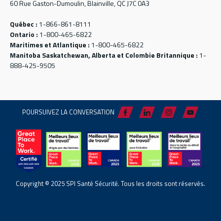
60 Rue Gaston-Dumoulin, Blainville, QC J7C 0A3
Québec :
1-866-861-8111
Ontario :
1-800-465-6822
Maritimes et Atlantique :
1-800-465-6822
Manitoba Saskatchewan, Alberta et Colombie Britannique :
1-
888-425-9505
POURSUIVEZ LA CONVERSATION
Copyright © 2025 SPI Santé Sécurité. Tous les droits sont réservés.