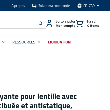
À propos
Suivre ma commande
Langue
Se connecter
Panier
Mon compte
0 Items
soumettre une recherche
RESSOURCES
LIQUIDATION
yante pour lentille avec
ibuée et antistatique,