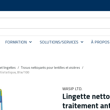
FORMATION
SOLUTIONS/SERVICES
À PROPOS
et lingettes
/
Tissus nettoyants pour lentilles et visières
/
tistatique, Bte/100
WASIP LTD.
Lingette netto
traitement ant