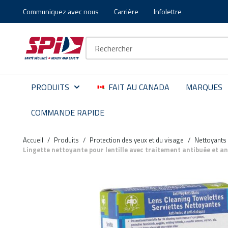
Communiquez avec nous
Carrière
Infolettre
Aller au contenu principal
Skip to menu
Skip to footer
Recherche sur le site
PRODUITS
FAIT AU CANADA
MARQUES
COMMANDE RAPIDE
Accueil
/
Produits
/
Protection des yeux et du visage
/
Nettoyants 
Lingette nettoyante pour lentille avec traitement antibuée et an