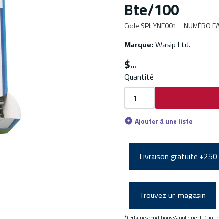
Bte/100
Code SPI
:
YNE001
NUMÉRO FA
Marque
:
Wasip Ltd.
$
Quantité
Ajouter à une liste
Livraison gratuite +250
Trouvez un magasin
*Certaines conditions s'appliquent. Cliqu