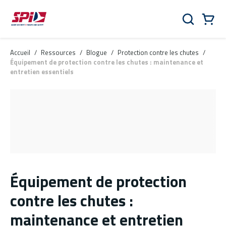
Aller au contenu principal
Skip to menu
Skip to footer
Panier
Rechercher
0 Items
Accueil
/
Ressources
/
Blogue
/
Protection contre les chutes
/
Équipement de protection contre les chutes : maintenance et
entretien essentiels
Équipement de protection
contre les chutes :
maintenance et entretien