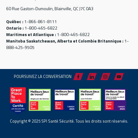
60 Rue Gaston-Dumoulin, Blainville, QC J7C 0A3
Québec :
1-866-861-8111
Ontario :
1-800-465-6822
Maritimes et Atlantique :
1-800-465-6822
Manitoba Saskatchewan, Alberta et Colombie Britannique :
1-
888-425-9505
POURSUIVEZ LA CONVERSATION
Copyright © 2025 SPI Santé Sécurité. Tous les droits sont réservés.