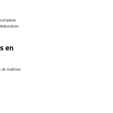
t complexe
ollaboration
rs en
s de maîtrise