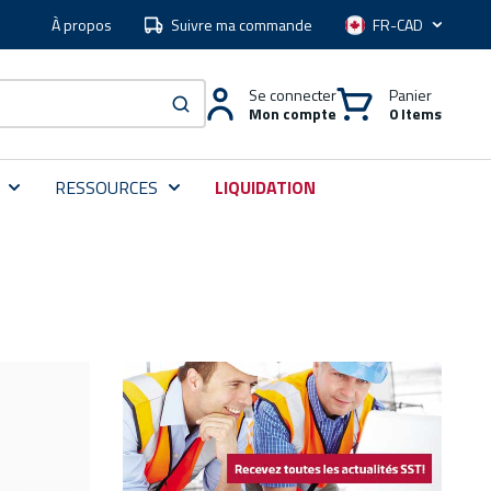
À propos
Suivre ma commande
Langue
Se connecter
Panier
Mon compte
0 Items
soumettre une recherche
RESSOURCES
LIQUIDATION