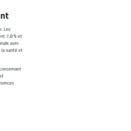
ent
e. Les
ent 7,8 % et
onale avec
e la santé et
 concernant
st
rovinces