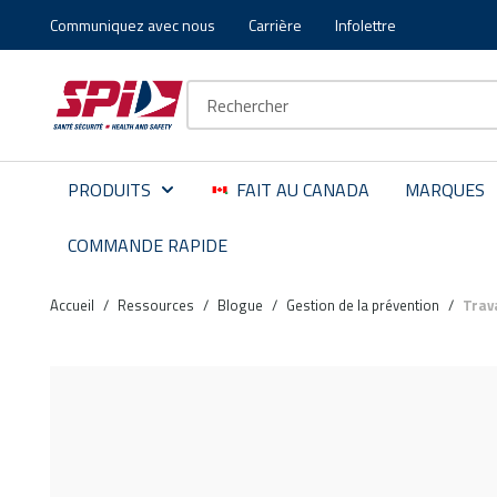
Communiquez avec nous
Carrière
Infolettre
Aller au contenu principal
Skip to menu
Skip to footer
Recherche sur le site
PRODUITS
FAIT AU CANADA
MARQUES
COMMANDE RAPIDE
Accueil
/
Ressources
/
Blogue
/
Gestion de la prévention
/
Trava