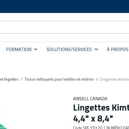
FORMATION
SOLUTIONS/SERVICES
À PROPOS
et lingettes
/
Tissus nettoyants pour lentilles et visières
/
Lingettes Kimte
ANSELL CANADA
Lingettes Kim
4,4" x 8,4"
Code SPI
:
YTI120
NUMÉRO FAB