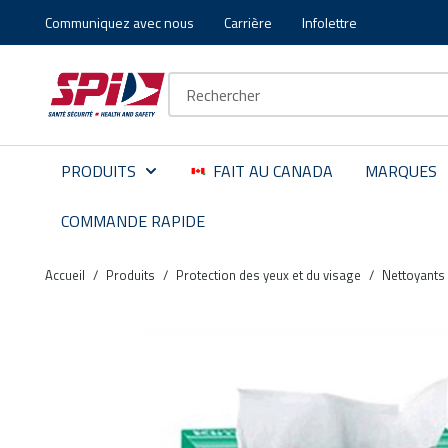
Communiquez avec nous
Carrière
Infolettre
Aller au contenu principal
Skip to menu
Skip to footer
Recherche sur le site
PRODUITS
FAIT AU CANADA
MARQUES
COMMANDE RAPIDE
Accueil
/
Produits
/
Protection des yeux et du visage
/
Nettoyants 