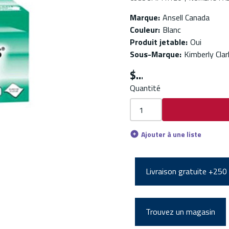
Marque
:
Ansell Canada
Couleur
:
Blanc
Produit jetable
:
Oui
Sous-Marque
:
Kimberly Clar
$
Quantité
Ajouter à une liste
Livraison gratuite +250
Trouvez un magasin