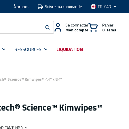
À propos
Suivre ma commande
Langue
Se connecter
Panier
Mon compte
0 Items
soumettre une recherche
RESSOURCES
LIQUIDATION
ch® Science™ Kimwipes™ 4,4" x 8,4"
tech® Science™ Kimwipes™
RICANT
:
NB915