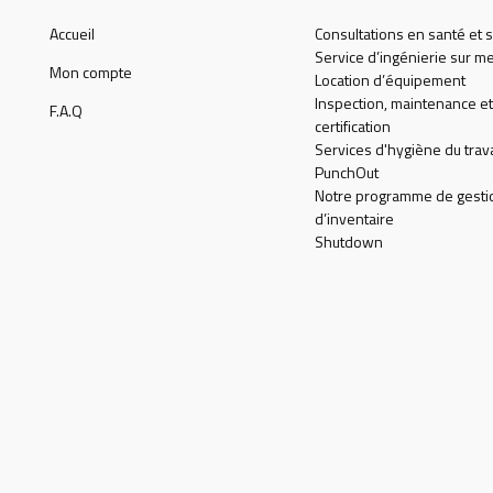
Accueil
Consultations en santé et s
Service d’ingénierie sur m
Mon compte
Location d’équipement
Inspection, maintenance et
F.A.Q
certification
Services d'hygiène du trava
PunchOut
Notre programme de gesti
d’inventaire
Shutdown