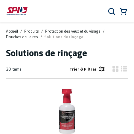
Aller au contenu principal
Skip to menu
Skip to footer
Panier
Rechercher
0 Items
Accueil
/
Produits
/
Protection des yeux et du visage
/
Douches oculaires
/
Solutions de rinçage
Solutions de rinçage
20
Items
Trier & Filtrer
Vue grille
Vue de