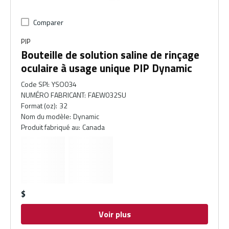
Comparer
PIP
Bouteille de solution saline de rinçage
oculaire à usage unique PIP Dynamic
Code SPI
:
YSO034
NUMÉRO FABRICANT
:
FAEW032SU
Format (oz)
:
32
Nom du modèle
:
Dynamic
Produit fabriqué au
:
Canada
$
Voir plus