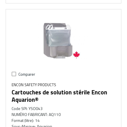
Comparer
ENCON SAFETY PRODUCTS
Cartouches de solution stérile Encon
Aquarion®
Code SPI
:
YSO043
NUMÉRO FABRICANT
:
AQ110
Format (litre)
:
14
Sous-Marque
:
Aquarion