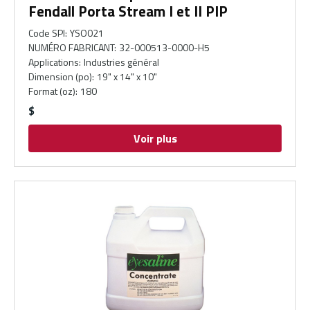
Fendall Porta Stream I et II PIP
Code SPI
:
YSO021
NUMÉRO FABRICANT
:
32-000513-0000-H5
Applications
:
Industries général
Dimension (po)
:
19" x 14" x 10"
Format (oz)
:
180
$
Voir plus