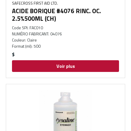
SAFECROSS FIRST AID LTD.
ACIDE BORIQUE #4076 RINC. OC.
2.5%500ML (CH)
Code SPI
:
FAC010
NUMÉRO FABRICANT
:
04076
Couleur
:
Claire
Format (ml)
:
500
$
Voir plus