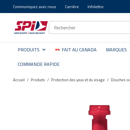
Communiquez avec nous
Carrière
Infolettre
Aller au contenu principal
Skip to menu
Skip to footer
Recherche sur le site
PRODUITS
FAIT AU CANADA
MARQUES
COMMANDE RAPIDE
Accueil
/
Produits
/
Protection des yeux et du visage
/
Douches oc