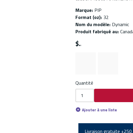
Marque
:
PIP
Format (oz)
:
32
Nom du modèle
:
Dynamic
Produit fabriqué au
:
Canad
$
Quantité
Ajouter à une liste
Livraison gratuite +250