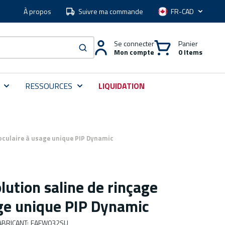
À propos
Suivre ma commande
Langue
Se connecter
Panier
Mon compte
0 Items
soumettre une recherche
RESSOURCES
LIQUIDATION
 oculaire à usage unique PIP Dynamic
olution saline de rinçage
age unique PIP Dynamic
BRICANT
:
FAEW032SU