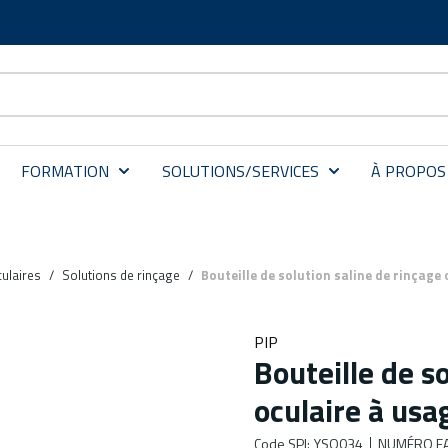
FORMATION
SOLUTIONS/SERVICES
À PROPOS
ulaires
/
Solutions de rinçage
/
Bouteille de solution saline de rinçage
PIP
Bouteille de s
oculaire à us
Code SPI
:
YSO034
NUMÉRO FA