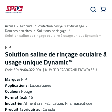
Aller au contenu principal
Skip to menu
Skip to footer
Panier
Rechercher
0 Items
Accueil
/
Produits
/
Protection des yeux et du visage
/
Douches oculaires
/
Solutions de rinçage
/
Solution saline de rinçage oculaire à usage unique Dynamic™
PIP
Solution saline de rinçage oculaire à
usage unique Dynamic™
Code SPI
:
9564.022.001
NUMÉRO FABRICANT
:
FAEW016SU
Marque
:
PIP
Applications
:
Laboratoires
Couleur
:
Rouge
Format (oz)
:
16
Industrie
:
Alimentaire, Fabrication, Pharmaceutique
Produit fabriqué au
:
Canada