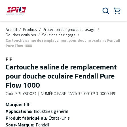
Aller au contenu principal
Skip to menu
Skip to footer
Panier
Rechercher
0 Items
Accueil
/
Produits
/
Protection des yeux et du visage
/
Douches oculaires
/
Solutions de rinçage
/
Cartouche saline de remplacement pour douche oculaire Fendall
Pure Flow 1000
PIP
Cartouche saline de remplacement
pour douche oculaire Fendall Pure
Flow 1000
Code SPI
:
YSO027
NUMÉRO FABRICANT
:
32-001050-0000-H5
Marque
:
PIP
Applications
:
Industries général
Produit fabriqué au
:
États-Unis
Sous-Marque
:
Fendall