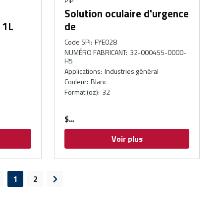
PIP
Solution oculaire d'urgence
, 1L
de
Code SPI
:
FYE028
NUMÉRO FABRICANT
:
32-000455-0000-
H5
Applications
:
Industries général
Couleur
:
Blanc
Format (oz)
:
32
$
Voir plus
1
2
age précédente
Page suivante