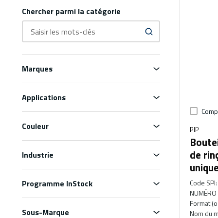
Chercher parmi la catégorie
Marques
Applications
Comp
Couleur
PIP
Boutei
de rin
Industrie
uniqu
Programme InStock
Code SPI
:
NUMÉRO 
Format (o
Sous-Marque
Nom du m