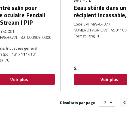
WASIP LTD.
tré salin pour
Eeau stérile dans un
 oculaire Fendall
récipient incassable
Stream I PIP
Code SPI
:
MW-04077
NUMÉRO FABRICANT
:
4501169
YSO001
Format (litre)
:
1
FABRICANT
:
32-000509-0000-
ons
:
Industries général
n (po)
:
13" x 11" x 10"
z)
:
70
$
Voir plus
Voir plus
Résultats par page
P