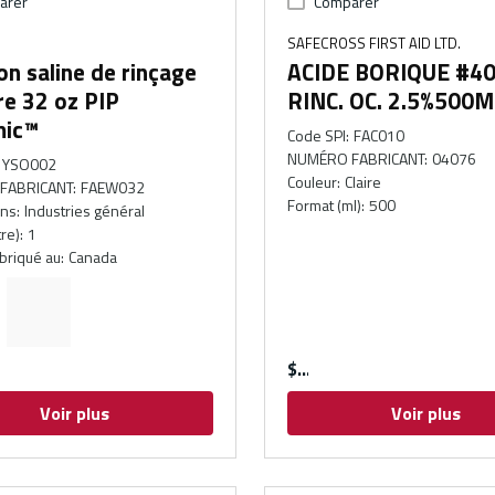
arer
Comparer
SAFECROSS FIRST AID LTD.
on saline de rinçage
ACIDE BORIQUE #4
re 32 oz PIP
RINC. OC. 2.5%500M
ic™
Code SPI
:
FAC010
NUMÉRO FABRICANT
:
04076
YSO002
Couleur
:
Claire
FABRICANT
:
FAEW032
Format (ml)
:
500
ons
:
Industries général
tre)
:
1
abriqué au
:
Canada
$
Voir plus
Voir plus