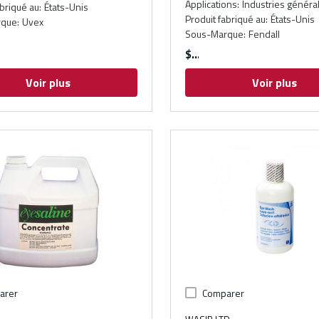
Applications
:
Industries généra
abriqué au
:
États-Unis
Produit fabriqué au
:
États-Unis
rque
:
Uvex
Sous-Marque
:
Fendall
$
Voir plus
Voir plus
arer
Comparer