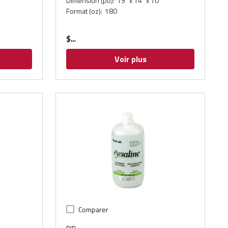
Dimension (po)
:
19" x 14" x 10"
l
Format (oz)
:
180
$
Voir plus
Comparer