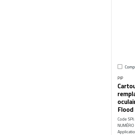
Comp
PIP
Cartou
rempl
oculai
Flood
Code SPI
:
NUMÉRO 
Applicati