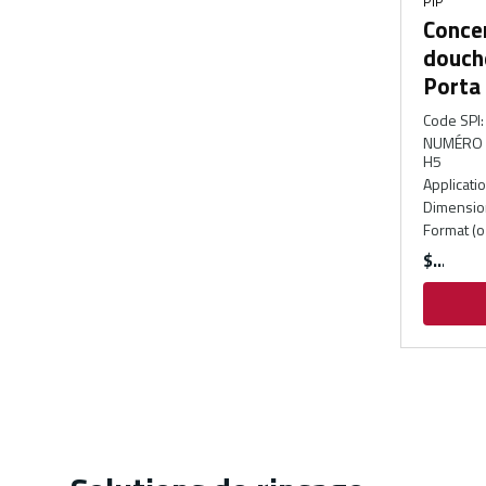
PIP
Concen
douche
Porta 
Code SPI
:
NUMÉRO 
H5
Applicati
Dimensio
Format (o
$