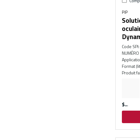
Comp
PIP
Soluti
oculai
Dynam
Code SPI
:
NUMÉRO 
Applicati
Format (li
Produit f
$