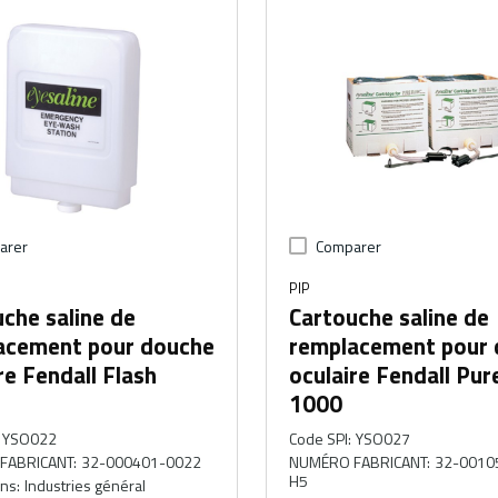
arer
Comparer
PIP
che saline de
Cartouche saline de
acement pour douche
remplacement pour
re Fendall Flash
oculaire Fendall Pur
1000
YSO022
Code SPI
:
YSO027
FABRICANT
:
32-000401-0022
NUMÉRO FABRICANT
:
32-0010
H5
ons
:
Industries général