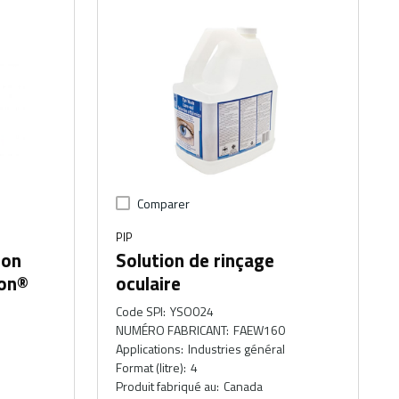
Comparer
PIP
ion
Solution de rinçage
ion®
oculaire
Code SPI
:
YSO024
NUMÉRO FABRICANT
:
FAEW160
Applications
:
Industries général
Format (litre)
:
4
Produit fabriqué au
:
Canada