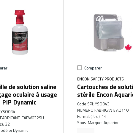
arer
Comparer
ENCON SAFETY PRODUCTS
lle de solution saline
Cartouches de solut
çage oculaire à usage
stérile Encon Aquar
e PIP Dynamic
Code SPI
:
YSO043
NUMÉRO FABRICANT
:
AQ110
YSO034
Format (litre)
:
14
FABRICANT
:
FAEW032SU
Sous-Marque
:
Aquarion
z)
:
32
odèle
:
Dynamic