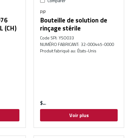
Comparer
PIP
076
Bouteille de solution de
L (CH)
rinçage stérile
Code SPI
:
YSO033
NUMÉRO FABRICANT
:
32-000445-0000
Produit fabriqué au
:
États-Unis
$
Voir plus