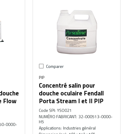
Comparer
PIP
Concentré salin pour
 douche
douche oculaire Fendall
e Flow
Porta Stream I et II PIP
Code SPI
:
YSO021
NUMÉRO FABRICANT
:
32-000513-0000-
H5
50-0000-
Applications
:
Industries général