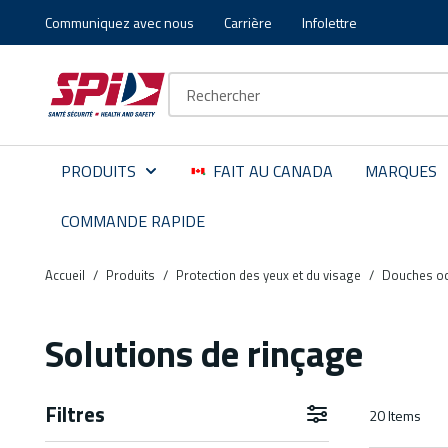
Communiquez avec nous
Carrière
Infolettre
Aller au contenu principal
Skip to menu
Skip to footer
Recherche sur le site
PRODUITS
FAIT AU CANADA
MARQUES
COMMANDE RAPIDE
Accueil
/
Produits
/
Protection des yeux et du visage
/
Douches oc
Solutions de rinçage
Filtres
20
Items
Aller aux résultats