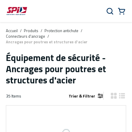
Aller au contenu principal
Skip to menu
Skip to footer
Panier
Rechercher
0 Items
Accueil
/
Produits
/
Protection antichute
/
Connecteurs d'ancrage
/
Ancrages pour poutres et structures d'acier
Équipement de sécurité -
Ancrages pour poutres et
structures d'acier
35
Items
Trier & Filtrer
Vue grille
Vue de