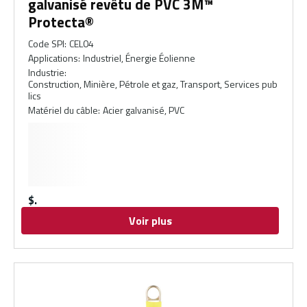
galvanisé revêtu de PVC 3M™
Protecta®
Code SPI
:
CEL04
Applications
:
Industriel, Énergie Éolienne
Industrie
:
Construction, Minière, Pétrole et gaz, Transport, Services pub
lics
Matériel du câble
:
Acier galvanisé, PVC
$
Voir plus