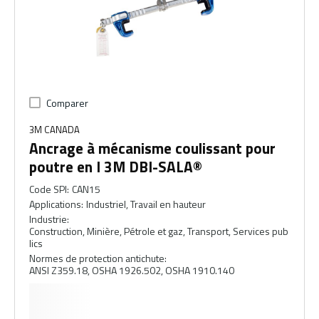
Comparer
3M CANADA
Ancrage à mécanisme coulissant pour
poutre en I 3M DBI-SALA®
Code SPI
:
CAN15
Applications
:
Industriel, Travail en hauteur
Industrie
:
Construction, Minière, Pétrole et gaz, Transport, Services pub
lics
Normes de protection antichute
:
ANSI Z359.18, OSHA 1926.502, OSHA 1910.140