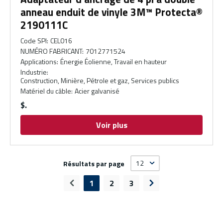
anneau enduit de vinyle 3M™ Protecta®
2190111C
Code SPI
:
CEL016
NUMÉRO FABRICANT
:
7012771524
Applications
:
Énergie Éolienne, Travail en hauteur
Industrie
:
Construction, Minière, Pétrole et gaz, Services publics
Matériel du câble
:
Acier galvanisé
$
Voir plus
Résultats par page
1
2
3
Page précédente
Page suivante