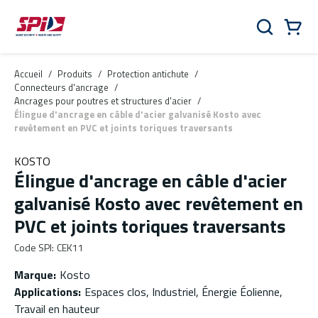
Aller au contenu principal
Skip to menu
Skip to footer
Panier
Rechercher
0 Items
Accueil
/
Produits
/
Protection antichute
/
Connecteurs d'ancrage
/
Ancrages pour poutres et structures d'acier
/
Élingue d'ancrage en câble d'acier galvanisé Kosto avec
revêtement en PVC et joints toriques traversants
KOSTO
Élingue d'ancrage en câble d'acier
galvanisé Kosto avec revêtement en
PVC et joints toriques traversants
Code SPI
:
CEK11
Marque
:
Kosto
Applications
:
Espaces clos, Industriel, Énergie Éolienne,
Travail en hauteur