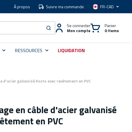
À propos
Suivre ma commande
Langue
Se connecter
Panier
Mon compte
0 Items
soumettre une recherche
RESSOURCES
LIQUIDATION
le d'acier galvanisé Kosto avec revêtement en PVC
age en câble d'acier galvanisé
vêtement en PVC