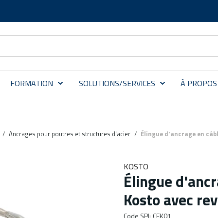
FORMATION
SOLUTIONS/SERVICES
À PROPOS
/
Ancrages pour poutres et structures d'acier
/
Élingue d'ancrage en câb
KOSTO
Élingue d'ancr
Kosto avec re
Code SPI
:
CEK01