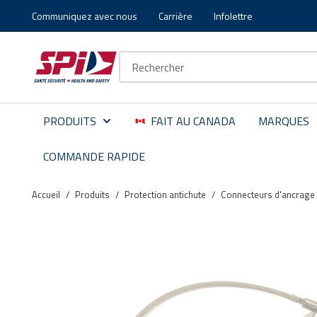
Communiquez avec nous
Carrière
Infolettre
Aller au contenu principal
Skip to menu
Skip to footer
Recherche sur le site
PRODUITS
FAIT AU CANADA
MARQUES
COMMANDE RAPIDE
Accueil
/
Produits
/
Protection antichute
/
Connecteurs d'ancrage