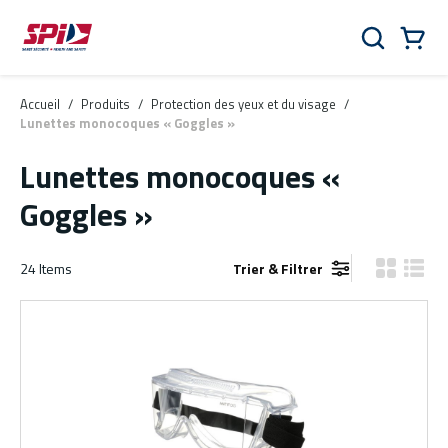
Aller au contenu principal
Skip to menu
Skip to footer
Panier
Rechercher
0 Items
Accueil
/
Produits
/
Protection des yeux et du visage
/
Lunettes monocoques « Goggles »
Lunettes monocoques «
Goggles »
24
Items
Trier & Filtrer
Vue grille
Vue de