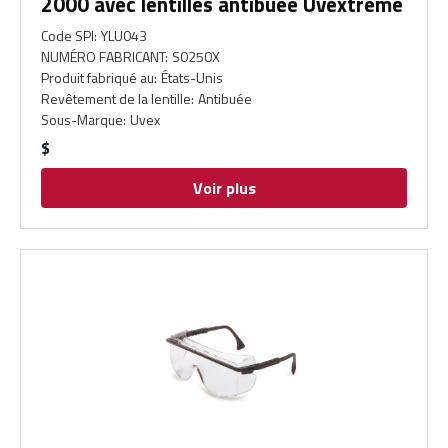
2000 avec lentilles antibuée Uvextreme
Code SPI
:
YLU043
NUMÉRO FABRICANT
:
S0250X
Produit fabriqué au
:
États-Unis
Revêtement de la lentille
:
Antibuée
Sous-Marque
:
Uvex
$
Voir plus