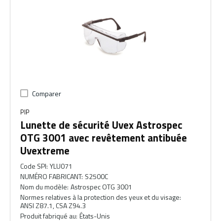
Comparer
PIP
Lunette de sécurité Uvex Astrospec
OTG 3001 avec revêtement antibuée
Uvextreme
Code SPI
:
YLU071
NUMÉRO FABRICANT
:
S2500C
Nom du modèle
:
Astrospec OTG 3001
Normes relatives à la protection des yeux et du visage
:
ANSI Z87.1, CSA Z94.3
Produit fabriqué au
:
États-Unis