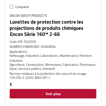
Comparer
ENCON SAFETY PRODUCTS
Lunettes de protection contre les
projections de produits chimiques
Encon Série 160™ 2-66
Code SPI
:
YGO030
NUMÉRO FABRICANT
:
05068004
Applications
:
Nettoyage, Industriel, Laboratoires, Maintenance, Peinture
Industrie
:
Agriculture, Construction, Alimentaire, Fabrication, Pharmaceu
tique, Services publics, Entrepôt
Normes relatives à la protection des yeux et du visage
:
CSA Z94.3-2020, ANSI Z87.1
$
Voir plus