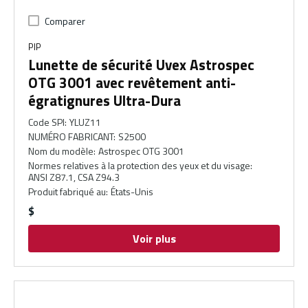
Comparer
PIP
Lunette de sécurité Uvex Astrospec
OTG 3001 avec revêtement anti-
égratignures Ultra-Dura
Code SPI
:
YLUZ11
NUMÉRO FABRICANT
:
S2500
Nom du modèle
:
Astrospec OTG 3001
Normes relatives à la protection des yeux et du visage
:
ANSI Z87.1, CSA Z94.3
Produit fabriqué au
:
États-Unis
$
Voir plus