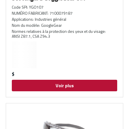
Code SPI
:
YGO107
NUMÉRO FABRICANT
:
7100079187
Applications
:
Industries général
Nom du modèle
:
GoogleGear
Normes relatives à la protection des yeux et du visage
:
ANSI Z87.1, CSA Z94.3
$
Voir plus