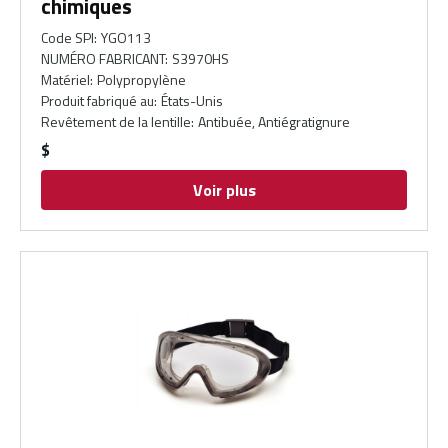
chimiques
Code SPI
:
YGO113
NUMÉRO FABRICANT
:
S3970HS
Matériel
:
Polypropylène
Produit fabriqué au
:
États-Unis
Revêtement de la lentille
:
Antibuée, Antiégratignure
$
Voir plus