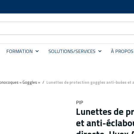
FORMATION
SOLUTIONS/SERVICES
À PROPOS
onocoques « Goggles »
/
Lunettes de protection goggles anti-buées et a
PIP
Lunettes de p
et anti-éclabo