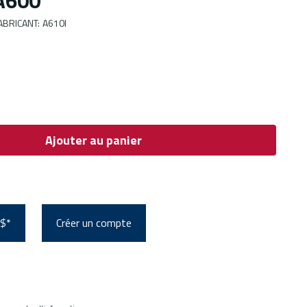
 A600
ABRICANT
:
A610I
Ajouter au panier
 $*
Créer un compte