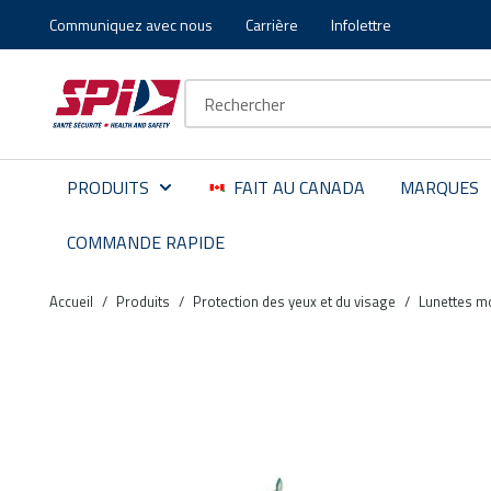
Communiquez avec nous
Carrière
Infolettre
Aller au contenu principal
Skip to menu
Skip to footer
Recherche sur le site
PRODUITS
FAIT AU CANADA
MARQUES
COMMANDE RAPIDE
Accueil
/
Produits
/
Protection des yeux et du visage
/
Lunettes m