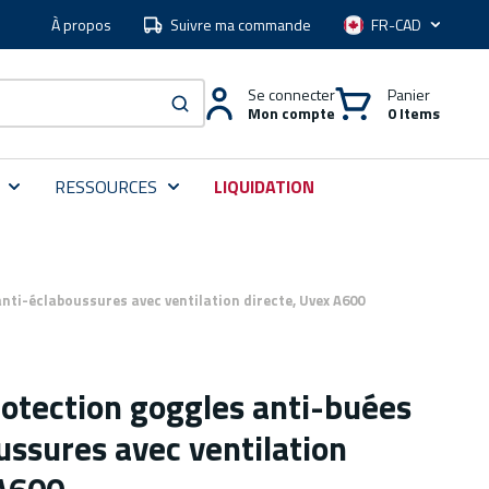
À propos
Suivre ma commande
Langue
Se connecter
Panier
Mon compte
0 Items
soumettre une recherche
RESSOURCES
LIQUIDATION
nti-éclaboussures avec ventilation directe, Uvex A600
rotection goggles anti-buées
ussures avec ventilation