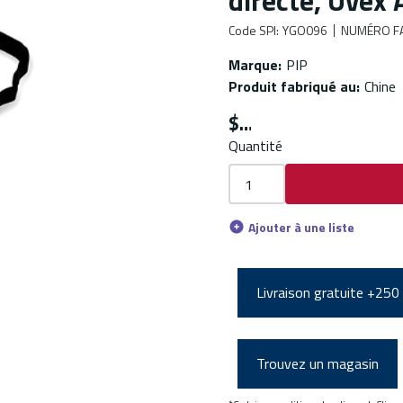
directe, Uvex
Code SPI
:
YGO096
NUMÉRO F
Marque
:
PIP
Produit fabriqué au
:
Chine
$
Quantité
Ajouter à une liste
Livraison gratuite +250
Trouvez un magasin