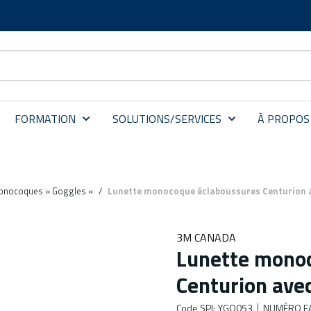
FORMATION
SOLUTIONS/SERVICES
À PROPOS
onocoques « Goggles »
/
Lunette monocoque éclaboussures Centurion 
3M CANADA
Lunette mono
Centurion ave
Code SPI
:
YGO053
NUMÉRO F