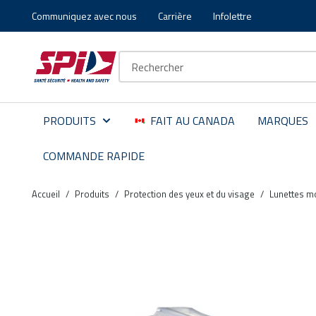
Communiquez avec nous
Carrière
Infolettre
Aller au contenu principal
Skip to menu
Skip to footer
Recherche sur le site
PRODUITS
FAIT AU CANADA
MARQUES
COMMANDE RAPIDE
Accueil
/
Produits
/
Protection des yeux et du visage
/
Lunettes m