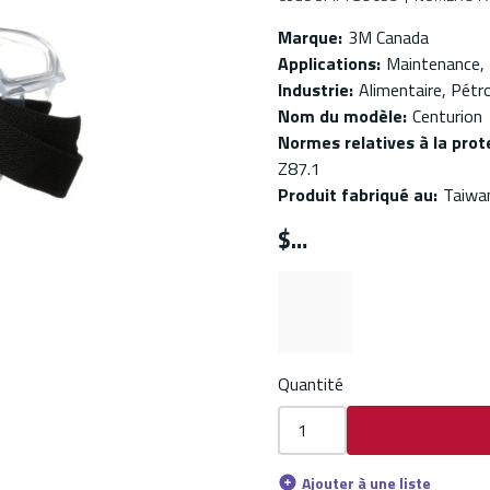
Marque
:
3M Canada
Applications
:
Maintenance, 
Industrie
:
Alimentaire, Pétr
Nom du modèle
:
Centurion
Normes relatives à la prot
Z87.1
Produit fabriqué au
:
Taiwa
$
Quantité
Ajouter à une liste