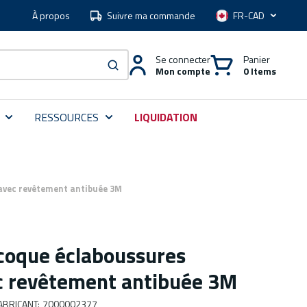
À propos
Suivre ma commande
Langue
Se connecter
Panier
Mon compte
0 Items
soumettre une recherche
RESSOURCES
LIQUIDATION
avec revêtement antibuée 3M
coque éclaboussures
c revêtement antibuée 3M
ABRICANT
:
7000002377