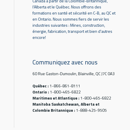
Canada à partir de la Colombie-Britannique,
l’Alberta et le Québec. Nous offrons des
formations en santé et sécurité en C-B, au QC et
en Ontario. Nous sommes fiers de servir les
industries suivantes : Mines, construction,
énergie, fabrication, transport et bien d'autres
encore!
Communiquez avec nous
60 Rue Gaston-Dumoulin, Blainville, QC J7C 0A3
Québec :
1-866-861-8111
Ontario :
1-800-465-6822
Maritimes et Atlantique :
1-800-465-6822
Manitoba Saskatchewan, Alberta et
Colombie Britannique :
1-888-425-9505