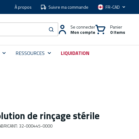
À propos
Suivre ma commande
Langue
Se connecter
Panier
Mon compte
0 Items
soumettre une recherche
RESSOURCES
LIQUIDATION
lution de rinçage stérile
BRICANT
:
32-000445-0000