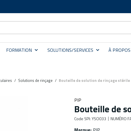
FORMATION
SOLUTIONS/SERVICES
À PROPOS
ulaires
/
Solutions de rinçage
/
Bouteille de solution de rinçage stérile
PIP
Bouteille de so
Code SPI
:
YSO033
NUMÉRO FA
Marque
:
PIP