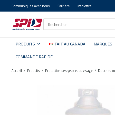
Communiquez avec nous
Carrière
Infolettre
Aller au contenu principal
Skip to menu
Skip to footer
Recherche sur le site
PRODUITS
FAIT AU CANADA
MARQUES
COMMANDE RAPIDE
Accueil
/
Produits
/
Protection des yeux et du visage
/
Douches oc