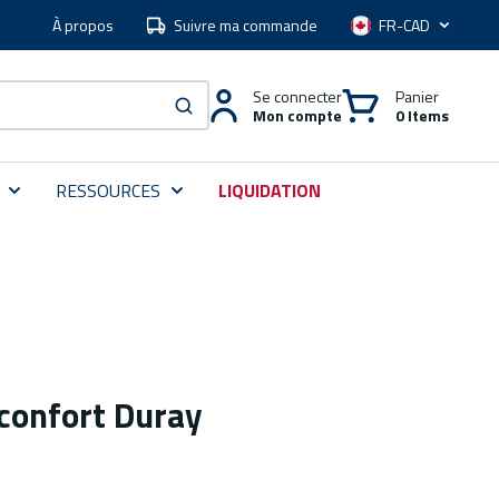
À propos
Suivre ma commande
Langue
Se connecter
Panier
Mon compte
0 Items
soumettre une recherche
RESSOURCES
LIQUIDATION
 confort Duray