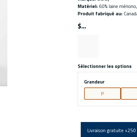
Matériel
:
60% laine mériono
Produit fabriqué au
:
Canad
$
Sélectionner les options
Grandeur
P
Livraison gratuite +250