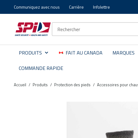
Communiquez avec nous
Carrière
Infolettre
Aller au contenu principal
Skip to menu
Skip to footer
Recherche sur le site
PRODUITS
FAIT AU CANADA
MARQUES
COMMANDE RAPIDE
Accueil
/
Produits
/
Protection des pieds
/
Accessoires pour chau