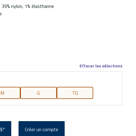
, 39% nylon, 1% élasthanne
a
Effacer les sélections
M
G
TG
 $*
Créer un compte