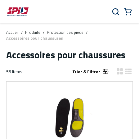
Aller au contenu principal
Skip to menu
Skip to footer
Panier
Rechercher
0 Items
Accueil
/
Produits
/
Protection des pieds
/
Accessoires pour chaussures
Accessoires pour chaussures
55
Items
Trier & Filtrer
Vue grille
Vue de