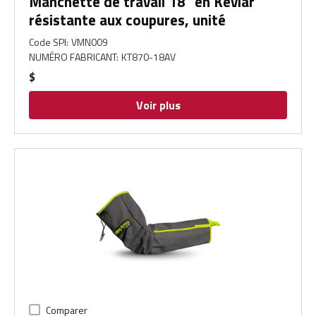
Manchette de travail 18" en Kevlar
résistante aux coupures, unité
Code SPI
:
VMN009
NUMÉRO FABRICANT
:
KT870-18AV
$
Voir plus
Comparer