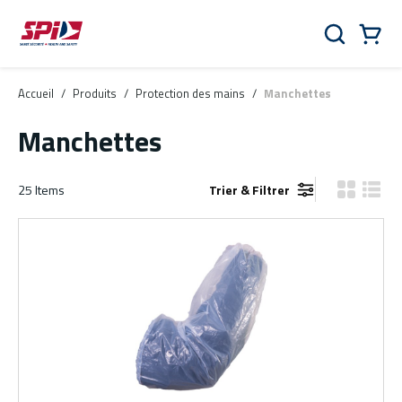
Aller au contenu principal
Skip to menu
Skip to footer
Panier
Rechercher
0 Items
Accueil
/
Produits
/
Protection des mains
/
Manchettes
Manchettes
25
Items
Trier & Filtrer
Vue grille
Vue de