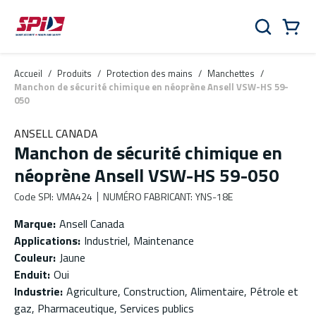
Aller au contenu principal
Skip to menu
Skip to footer
Panier
Rechercher
0 Items
Accueil
/
Produits
/
Protection des mains
/
Manchettes
/
Manchon de sécurité chimique en néoprène Ansell VSW-HS 59-
050
ANSELL CANADA
Manchon de sécurité chimique en
néoprène Ansell VSW-HS 59-050
Code SPI
:
VMA424
NUMÉRO FABRICANT
:
YNS-18E
Marque
:
Ansell Canada
Applications
:
Industriel, Maintenance
Couleur
:
Jaune
Enduit
:
Oui
Industrie
:
Agriculture, Construction, Alimentaire, Pétrole et
gaz, Pharmaceutique, Services publics