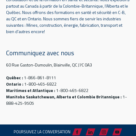
partout au Canada à partir de la Colombie-Britannique, l’Alberta et le
Québec. Nous offrons des formations en santé et sécurité en C-B,
au QC et en Ontario. Nous sommes fiers de servir les industries
suivantes : Mines, construction, énergie, fabrication, transport et
bien d'autres encore!
Communiquez avec nous
60 Rue Gaston-Dumoulin, Blainville, QC J7C 0A3
Québec :
1-866-861-8111
Ontario :
1-800-465-6822
Maritimes et Atlantique :
1-800-465-6822
Manitoba Saskatchewan, Alberta et Colombie Britannique :
1-
888-425-9505
POURSUIVEZ LA CONVERSATION