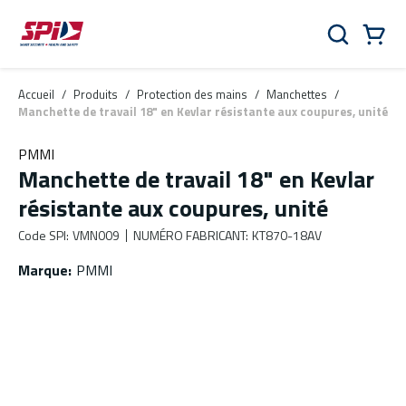
Aller au contenu principal
Skip to menu
Skip to footer
Panier
Rechercher
0 Items
Accueil
/
Produits
/
Protection des mains
/
Manchettes
/
Manchette de travail 18" en Kevlar résistante aux coupures, unité
PMMI
Manchette de travail 18" en Kevlar
résistante aux coupures, unité
Code SPI
:
VMN009
NUMÉRO FABRICANT
:
KT870-18AV
Marque
:
PMMI