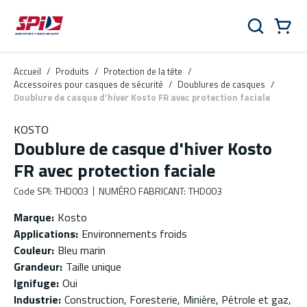
Aller au contenu principal
Skip to menu
Skip to footer
Panier
Rechercher
0 Items
Accueil
/
Produits
/
Protection de la tête
/
Accessoires pour casques de sécurité
/
Doublures de casques
/
Doublure de casque d'hiver Kosto FR avec protection faciale
KOSTO
Doublure de casque d'hiver Kosto
FR avec protection faciale
Code SPI
:
THD003
NUMÉRO FABRICANT
:
THD003
Marque
:
Kosto
Applications
:
Environnements froids
Couleur
:
Bleu marin
Grandeur
:
Taille unique
Ignifuge
:
Oui
Industrie
:
Construction, Foresterie, Minière, Pétrole et gaz,