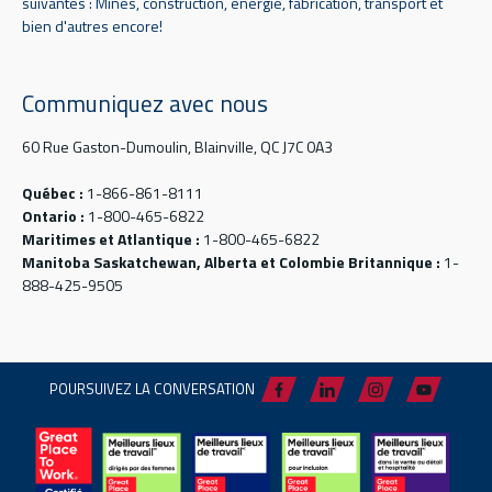
suivantes : Mines, construction, énergie, fabrication, transport et
bien d'autres encore!
Communiquez avec nous
60 Rue Gaston-Dumoulin, Blainville, QC J7C 0A3
Québec :
1-866-861-8111
Ontario :
1-800-465-6822
Maritimes et Atlantique :
1-800-465-6822
Manitoba Saskatchewan, Alberta et Colombie Britannique :
1-
888-425-9505
POURSUIVEZ LA CONVERSATION