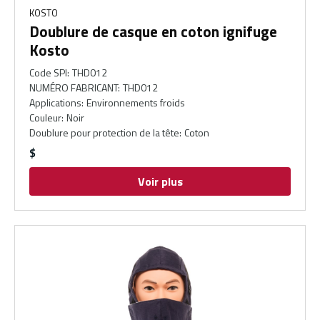
KOSTO
Doublure de casque en coton ignifuge
Kosto
Code SPI
:
THD012
NUMÉRO FABRICANT
:
THD012
Applications
:
Environnements froids
Couleur
:
Noir
Doublure pour protection de la tête
:
Coton
$
Voir plus