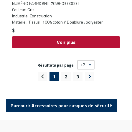
NUMÉRO FABRICANT
:
70WH03 0000-L
Couleur
:
Gris
Industrie
:
Construction
Matériel
:
Tissus : 100% coton // Doublure : polyester
$
Voir plus
Résultats par page
1
2
3
Page précédente
Page suivante
Parcourir Accessoires pour casques de sécurité