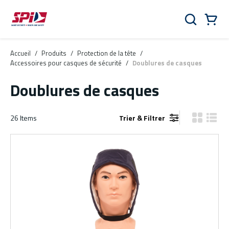
Aller au contenu principal
Skip to menu
Skip to footer
Panier
Rechercher
0 Items
Accueil
/
Produits
/
Protection de la tête
/
Accessoires pour casques de sécurité
/
Doublures de casques
Doublures de casques
26
Items
Trier & Filtrer
Vue grille
Vue de