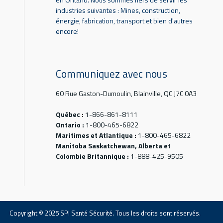
industries suivantes : Mines, construction,
énergie, fabrication, transport et bien d'autres
encore!
Communiquez avec nous
60 Rue Gaston-Dumoulin, Blainville, QC J7C 0A3
Québec :
1-866-861-8111
Ontario :
1-800-465-6822
Maritimes et Atlantique :
1-800-465-6822
Manitoba Saskatchewan, Alberta et
Colombie Britannique :
1-888-425-9505
Copyright © 2025 SPI Santé Sécurité. Tous les droits sont réservés.