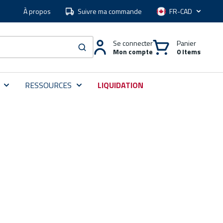
À propos
Suivre ma commande
Langue
Se connecter
Panier
Mon compte
0 Items
soumettre une recherche
RESSOURCES
LIQUIDATION