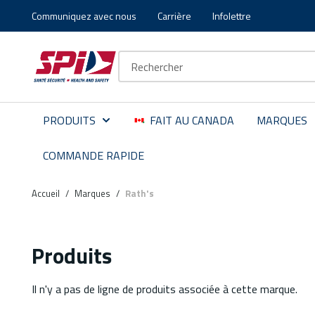
Communiquez avec nous
Carrière
Infolettre
Aller au contenu principal
Skip to menu
Skip to footer
Recherche sur le site
PRODUITS
FAIT AU CANADA
MARQUES
COMMANDE RAPIDE
Accueil
/
Marques
/
Rath's
Produits
Il n'y a pas de ligne de produits associée à cette marque.