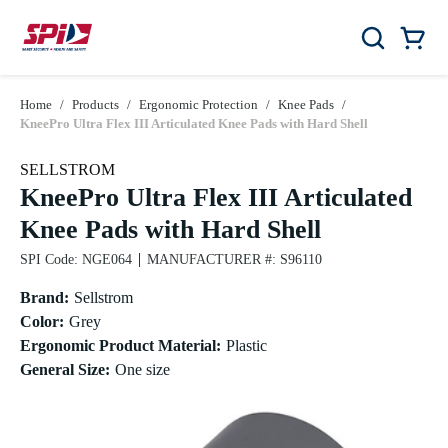
Skip to main content
Skip to menu
Skip to footer
Car
Search
0 Items
Home
/
Products
/
Ergonomic Protection
/
Knee Pads
/
KneePro Ultra Flex III Articulated Knee Pads with Hard Shell
SELLSTROM
KneePro Ultra Flex III Articulated
Knee Pads with Hard Shell
SPI Code
:
NGE064
MANUFACTURER #
:
S96110
Brand
:
Sellstrom
Color
:
Grey
Ergonomic Product Material
:
Plastic
General Size
:
One size