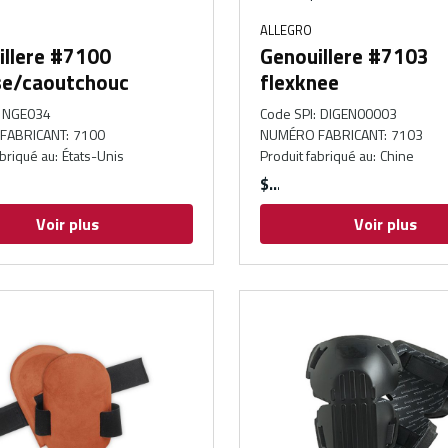
ALLEGRO
illere #7100
Genouillere #7103
e/caoutchouc
flexknee
NGE034
Code SPI
:
DIGEN00003
FABRICANT
:
7100
NUMÉRO FABRICANT
:
7103
abriqué au
:
États-Unis
Produit fabriqué au
:
Chine
$
Voir plus
Voir plus