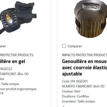
arer
Comparer
PROTECTIVE PRODUCTS
IMPACTO PROTECTIVE PRODUC
llère en gel
Genouillère en mous
avec courroie élasti
NGE022
ajustable
FABRICANT
:
864-00
oir
Code SPI
:
NGE001
:
Taille unique
NUMÉRO FABRICANT
:
840-00
pour produit ergonomique
:
Couleur
:
Noir
re
Doublure
:
CoolMax
Grandeur
:
Taille unique