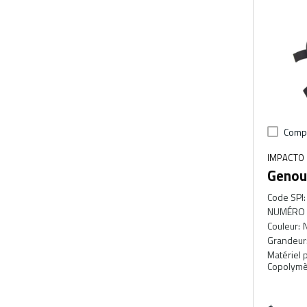
Comp
IMPACTO 
Genoui
Code SPI
:
NUMÉRO 
Couleur
:
N
Grandeur
Matériel 
Copolymè