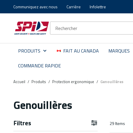
Communiquez avec nous
Carrière
Infolettre
Aller au contenu principal
Skip to menu
Skip to footer
Recherche sur le site
PRODUITS
FAIT AU CANADA
MARQUES
COMMANDE RAPIDE
Accueil
/
Produits
/
Protection ergonomique
/
Genouillères
Genouillères
Filtres
29
Items
Aller aux résultats