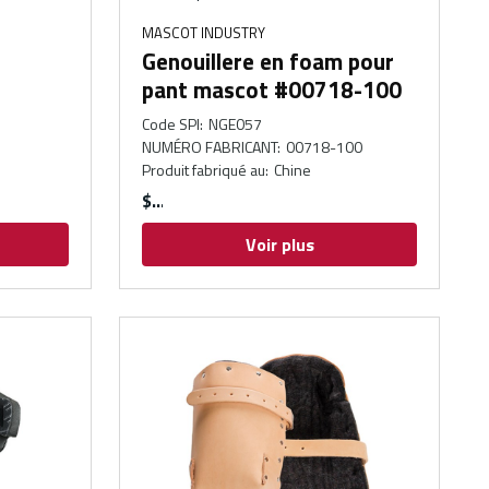
MASCOT INDUSTRY
Genouillere en foam pour
pant mascot #00718-100
Code SPI
:
NGE057
NUMÉRO FABRICANT
:
00718-100
Produit fabriqué au
:
Chine
$
Voir plus