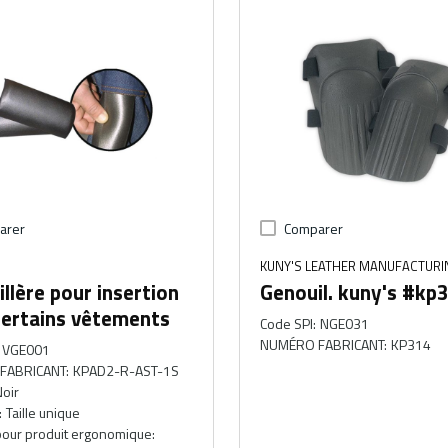
arer
Comparer
KUNY'S LEATHER MANUFACTURIN
llère pour insertion
Genouil. kuny's #kp
certains vêtements
Code SPI
:
NGE031
NUMÉRO FABRICANT
:
KP314
VGE001
FABRICANT
:
KPAD2-R-AST-1S
oir
:
Taille unique
pour produit ergonomique
: