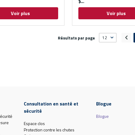
$
Voir plus
Voir plus
Résultats par page
Pag
Consultation en santé et
Blogue
sécurité
écurité
Blogue
esure
Espace clos
Protection contre les chutes