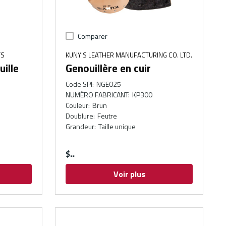
Comparer
TS
KUNY'S LEATHER MANUFACTURING CO. LTD.
uille
Genouillère en cuir
Code SPI
:
NGE025
NUMÉRO FABRICANT
:
KP300
Couleur
:
Brun
Doublure
:
Feutre
Grandeur
:
Taille unique
$
Voir plus