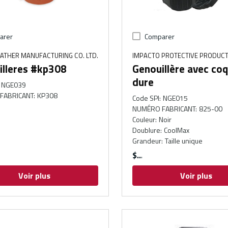
arer
Comparer
EATHER MANUFACTURING CO. LTD.
IMPACTO PROTECTIVE PRODUC
illeres #kp308
Genouillère avec coq
dure
NGE039
FABRICANT
:
KP308
Code SPI
:
NGE015
NUMÉRO FABRICANT
:
825-00
Couleur
:
Noir
Doublure
:
CoolMax
Grandeur
:
Taille unique
$
Voir plus
Voir plus