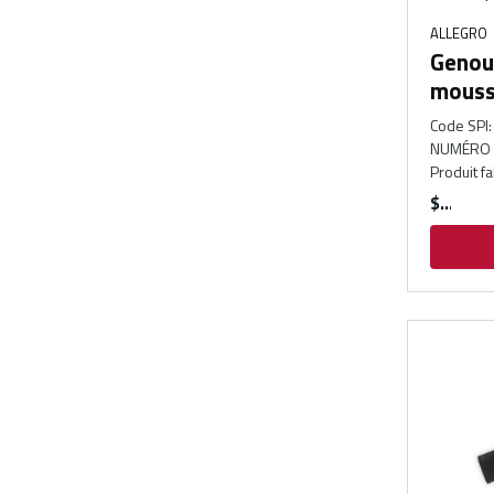
ALLEGRO
Genou
mouss
Code SPI
:
NUMÉRO 
Produit f
$