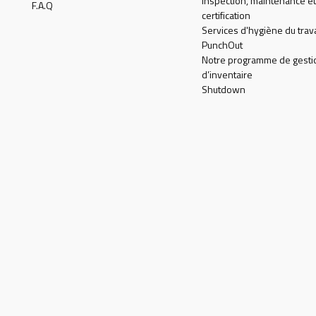
Inspection, maintenance et
F.A.Q
certification
Services d'hygiène du trava
PunchOut
Notre programme de gesti
d’inventaire
Shutdown