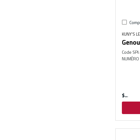
Comp
KUNY'S L
Genou
Code SPI
:
NUMÉRO 
$