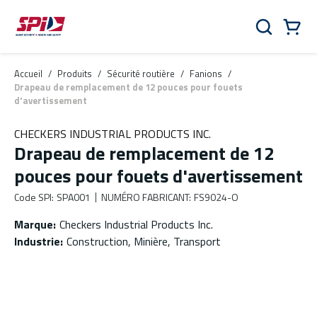
Aller au contenu principal
Skip to menu
Skip to footer
Panier
Rechercher
0 Items
Accueil
/
Produits
/
Sécurité routière
/
Fanions
/
Drapeau de remplacement de 12 pouces pour fouets
d'avertissement
CHECKERS INDUSTRIAL PRODUCTS INC.
Drapeau de remplacement de 12
pouces pour fouets d'avertissement
Code SPI
:
SPA001
NUMÉRO FABRICANT
:
FS9024-O
Marque
:
Checkers Industrial Products Inc.
Industrie
:
Construction, Minière, Transport