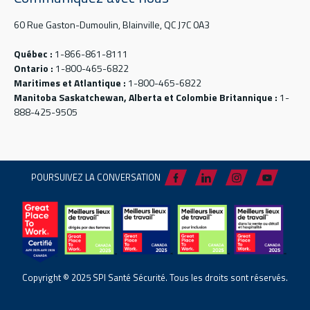
60 Rue Gaston-Dumoulin, Blainville, QC J7C 0A3
Québec :
1-866-861-8111
Ontario :
1-800-465-6822
Maritimes et Atlantique :
1-800-465-6822
Manitoba Saskatchewan, Alberta et Colombie Britannique :
1-
888-425-9505
POURSUIVEZ LA CONVERSATION
Copyright © 2025 SPI Santé Sécurité. Tous les droits sont réservés.