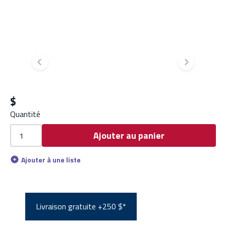
Diapositive précédente
Diapo
$
Quantité
Ajouter au panier
Ajouter à une liste
Livraison gratuite +250 $*