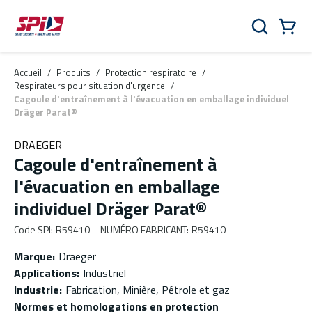
Aller au contenu principal
Skip to menu
Skip to footer
Panier
Rechercher
0 Items
Accueil
/
Produits
/
Protection respiratoire
/
Respirateurs pour situation d'urgence
/
Cagoule d'entraînement à l'évacuation en emballage individuel
Dräger Parat®
DRAEGER
Cagoule d'entraînement à
l'évacuation en emballage
individuel Dräger Parat®
Code SPI
:
R59410
NUMÉRO FABRICANT
:
R59410
Marque
:
Draeger
Applications
:
Industriel
Industrie
:
Fabrication, Minière, Pétrole et gaz
Normes et homologations en protection