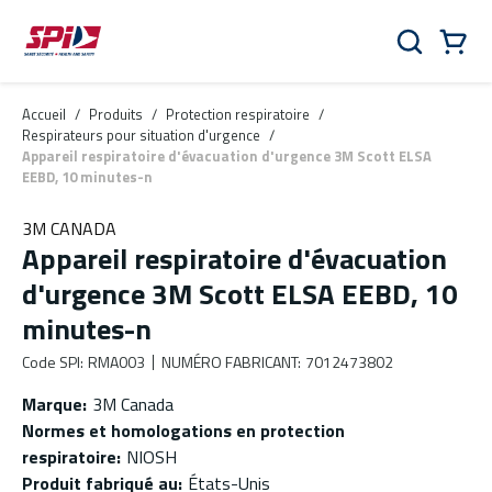
Aller au contenu principal
Skip to menu
Skip to footer
Panier
Rechercher
0 Items
Accueil
/
Produits
/
Protection respiratoire
/
Respirateurs pour situation d'urgence
/
Appareil respiratoire d'évacuation d'urgence 3M Scott ELSA
EEBD, 10 minutes-n
3M CANADA
Appareil respiratoire d'évacuation
d'urgence 3M Scott ELSA EEBD, 10
minutes-n
Code SPI
:
RMA003
NUMÉRO FABRICANT
:
7012473802
Marque
:
3M Canada
Normes et homologations en protection
respiratoire
:
NIOSH
Produit fabriqué au
:
États-Unis