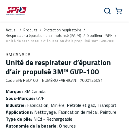
Aller au contenu principal
Skip to menu
Skip to footer
Panier
Rechercher
0 Items
Accueil
/
Produits
/
Protection respiratoire
/
Respirateur à épuration d'air motorisé (PAPR)
/
Souffleur PAPR
/
Unité de respirateur d’épuration d’air propulsé 3M™ GVP-100
3M CANADA
Unité de respirateur d’épuration
d’air propulsé 3M™ GVP-100
Code SPI
:
RSO100
NUMÉRO FABRICANT
:
7000126091
Marque
:
3M Canada
Sous-Marque
:
GVP
Industrie
:
Fabrication, Minière, Pétrole et gaz, Transport
Applications
:
Nettoyage, Fabrication de métal, Peinture
Type de pile
:
NiCd - Rechargeable
Autonomie de la baterie
:
8 heures