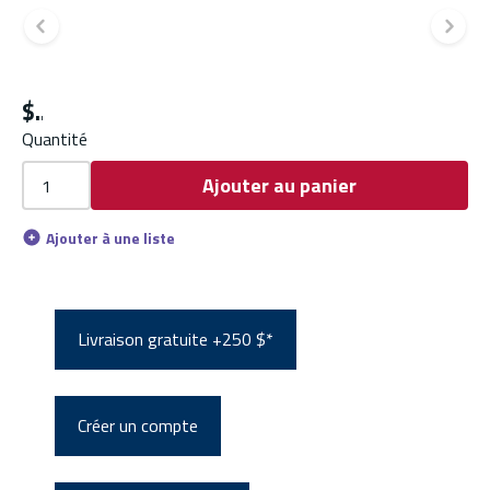
Diapositive précédente
Di
$
Quantité
Ajouter au panier
Ajouter à une liste
Livraison gratuite +250 $*
Créer un compte