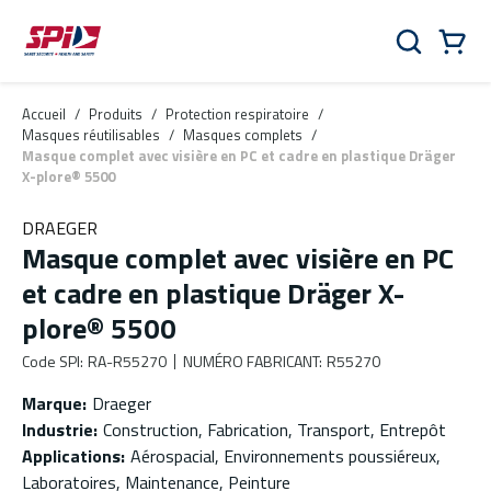
Aller au contenu principal
Skip to menu
Skip to footer
Panier
Rechercher
0 Items
Accueil
/
Produits
/
Protection respiratoire
/
Masques réutilisables
/
Masques complets
/
Masque complet avec visière en PC et cadre en plastique Dräger
X-plore® 5500
DRAEGER
Masque complet avec visière en PC
et cadre en plastique Dräger X-
plore® 5500
Code SPI
:
RA-R55270
NUMÉRO FABRICANT
:
R55270
Marque
:
Draeger
Industrie
:
Construction, Fabrication, Transport, Entrepôt
Applications
:
Aérospacial, Environnements poussiéreux,
Laboratoires, Maintenance, Peinture