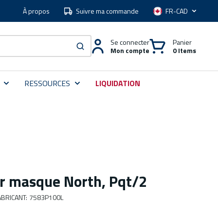
À propos
Suivre ma commande
Langue
Se connecter
Panier
Mon compte
0 Items
soumettre une recherche
RESSOURCES
LIQUIDATION
r masque North, Pqt/2
BRICANT
:
7583P100L