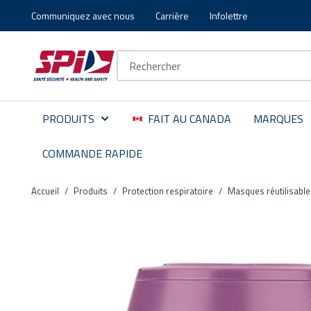
Communiquez avec nous
Carrière
Infolettre
Aller au contenu principal
Skip to menu
Skip to footer
Recherche sur le site
PRODUITS
FAIT AU CANADA
MARQUES
COMMANDE RAPIDE
Accueil
/
Produits
/
Protection respiratoire
/
Masques réutilisable