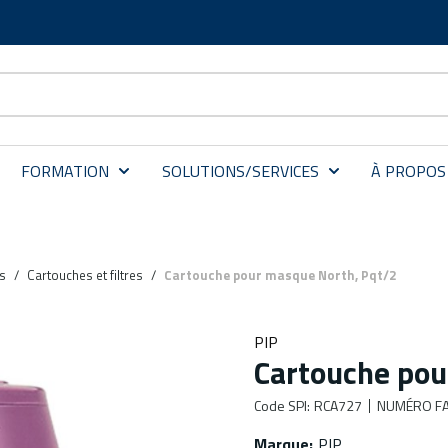
FORMATION
SOLUTIONS/SERVICES
À PROPOS
s
/
Cartouches et filtres
/
Cartouche pour masque North, Pqt/2
PIP
Cartouche pou
Code SPI
:
RCA727
NUMÉRO FA
Marque
:
PIP