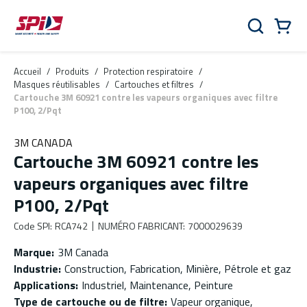
Aller au contenu principal
Skip to menu
Skip to footer
Panier
Rechercher
0 Items
Accueil
/
Produits
/
Protection respiratoire
/
Masques réutilisables
/
Cartouches et filtres
/
Cartouche 3M 60921 contre les vapeurs organiques avec filtre
P100, 2/Pqt
3M CANADA
Cartouche 3M 60921 contre les
vapeurs organiques avec filtre
P100, 2/Pqt
Code SPI
:
RCA742
NUMÉRO FABRICANT
:
7000029639
Marque
:
3M Canada
Industrie
:
Construction, Fabrication, Minière, Pétrole et gaz
Applications
:
Industriel, Maintenance, Peinture
Type de cartouche ou de filtre
:
Vapeur organique,