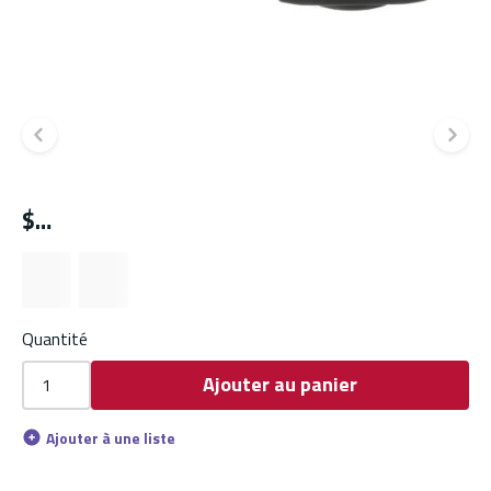
Diapositive précédente
Di
$
Quantité
Ajouter au panier
Ajouter à une liste