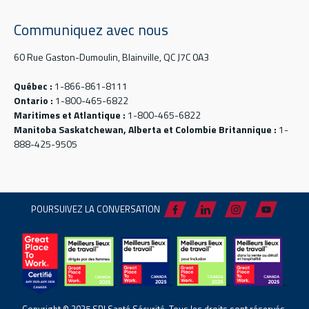
Communiquez avec nous
60 Rue Gaston-Dumoulin, Blainville, QC J7C 0A3
Québec :
1-866-861-8111
Ontario :
1-800-465-6822
Maritimes et Atlantique :
1-800-465-6822
Manitoba Saskatchewan, Alberta et Colombie Britannique :
1-
888-425-9505
POURSUIVEZ LA CONVERSATION
Copyright © 2025 SPI Santé Sécurité. Tous les droits sont réservés.