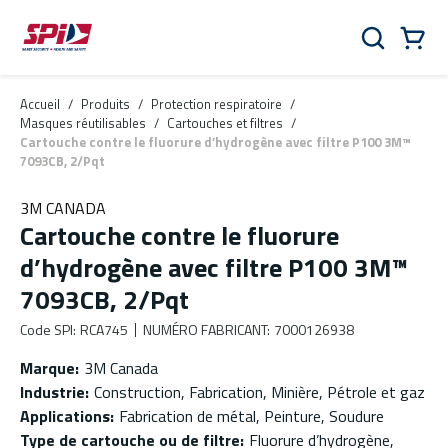
Aller au contenu principal
Skip to menu
Skip to footer
Panier
Rechercher
0 Items
Accueil
/
Produits
/
Protection respiratoire
/
Masques réutilisables
/
Cartouches et filtres
/
Cartouche contre le fluorure d’hydrogène avec filtre P100 3M™
7093CB, 2/Pqt
3M CANADA
Cartouche contre le fluorure
d’hydrogène avec filtre P100 3M™
7093CB, 2/Pqt
Code SPI
:
RCA745
NUMÉRO FABRICANT
:
7000126938
Marque
:
3M Canada
Industrie
:
Construction, Fabrication, Minière, Pétrole et gaz
Applications
:
Fabrication de métal, Peinture, Soudure
Type de cartouche ou de filtre
:
Fluorure d’hydrogène,