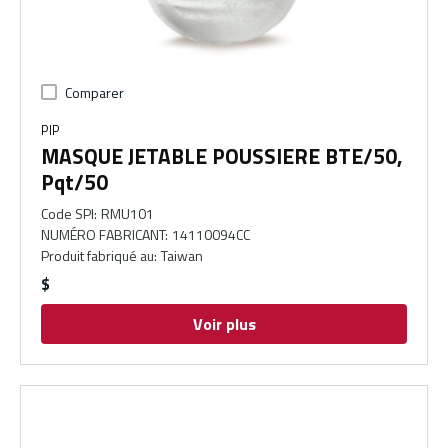
Comparer
PIP
MASQUE JETABLE POUSSIERE BTE/50,
Pqt/50
Code SPI
:
RMU101
NUMÉRO FABRICANT
:
14110094CC
Produit fabriqué au
:
Taiwan
$
Voir plus