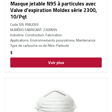
Masque jetable N95 à particules avec
Valve d'expiration Moldex série 2300,
10/Pqt
Code SPI
:
RMU059
NUMÉRO FABRICANT
:
2300N95
Industrie
:
Construction, Fabrication
Applications
:
Environnements poussiéreux, Maintenance
Type de cartouche ou de filtre
:
Particule
$
Voir plus