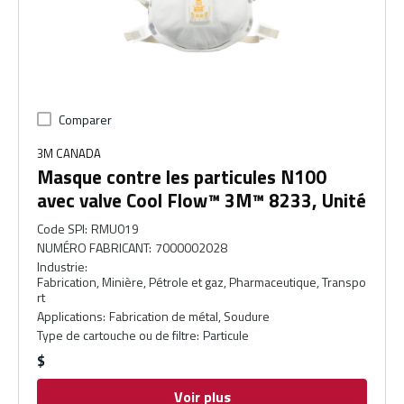
Comparer
3M CANADA
Masque contre les particules N100
avec valve Cool Flow™ 3M™ 8233, Unité
Code SPI
:
RMU019
NUMÉRO FABRICANT
:
7000002028
Industrie
:
Fabrication, Minière, Pétrole et gaz, Pharmaceutique, Transpo
rt
Applications
:
Fabrication de métal, Soudure
Type de cartouche ou de filtre
:
Particule
$
Voir plus