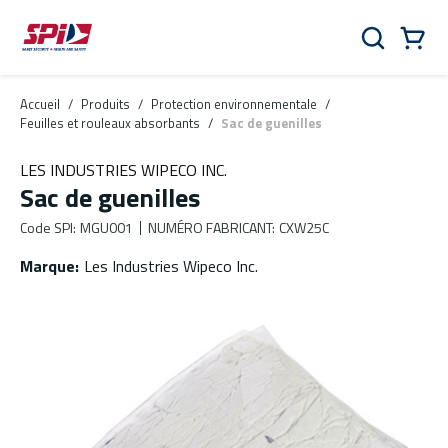
Aller au contenu principal
Skip to menu
Skip to footer
Panier
Rechercher
0 Items
Accueil
/
Produits
/
Protection environnementale
/
Feuilles et rouleaux absorbants
/
Sac de guenilles
LES INDUSTRIES WIPECO INC.
Sac de guenilles
Code SPI
:
MGU001
NUMÉRO FABRICANT
:
CXW25C
Marque
:
Les Industries Wipeco Inc.